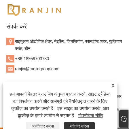
संपर्क करें
बाइचुआन औद्योगिक क्षेत्र, नेइकेंग, जिनजियांग, क्वानझोउ शहर, फ़ुज़ियान
प्रांत, चीन
+86-18959703780
ranjin@ranjingroup.com
X
कॉपीराइट © 2023 क्वानझोउ बोज़ान हाइजीन प्रोडक्ट्स कंपनी लिमिटेड -
हम आपको बेहतर ब्राउज़िंग अनुभव प्रदान करने, साइट ट्रैफ़िक
डायपोज़ेबल बेबी डायपर, डायपोज़ेबल वयस्क डायपर, सेनेटरी नैपकिन - सर्वाधिकार
का विश्लेषण करने और सामग्री को वैयक्तिकृत करने के लिए
सुरक्षित।
कुकीज़ का उपयोग करते हैं। इस साइट का उपयोग करके, आप
वेबसाइट तकनीकी सहायता: तियानयु नेटवर्क जैक लिन:+86-15559188336
कुकीज़ के हमारे उपयोग से सहमत हैं।
गोपनीयता नीति
Links
|
Sitemap
|
RSS
|
XML
|
गोपनीयता नीति
|
अस्वीकार करना
स्वीकार करना