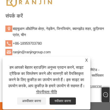
संपर्क करें
बाइचुआन औद्योगिक क्षेत्र, नेइकेंग, जिनजियांग, क्वानझोउ शहर, फ़ुज़ियान
प्रांत, चीन
+86-18959703780
ranjin@ranjingroup.com
X
हम आपको बेहतर ब्राउज़िंग अनुभव प्रदान करने, साइट
कॉपीराइट © 2023 क्वानझोउ बोज़ान हाइजीन प्रोडक्ट्स कंपनी लिमिटेड -
ट्रैफ़िक का विश्लेषण करने और सामग्री को वैयक्तिकृत
डायपोज़ेबल बेबी डायपर, डायपोज़ेबल वयस्क डायपर, सेनेटरी नैपकिन - सर्वाधिकार
करने के लिए कुकीज़ का उपयोग करते हैं। इस साइट का
सुरक्षित।
उपयोग करके, आप कुकीज़ के हमारे उपयोग से सहमत हैं।
वेबसाइट तकनीकी सहायता: तियानयु नेटवर्क जैक लिन:+86-15559188336
गोपनीयता नीति
Links
|
Sitemap
|
RSS
|
XML
|
गोपनीयता नीति
|
अस्वीकार करना
स्वीकार करना
whatsapp
E-mail