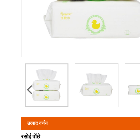
उत्पाद वर्णन
रसोई पोंछे