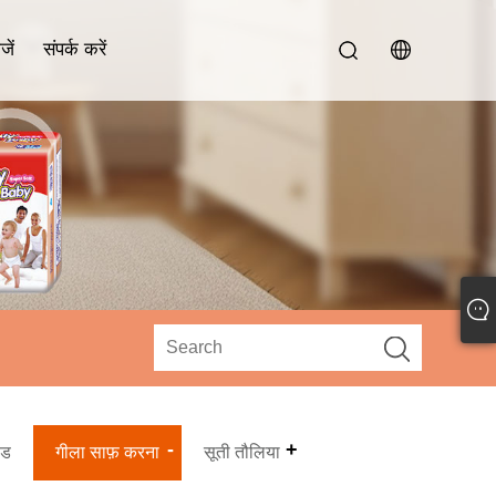
जें
संपर्क करें
ैड
गीला साफ़ करना
सूती तौलिया