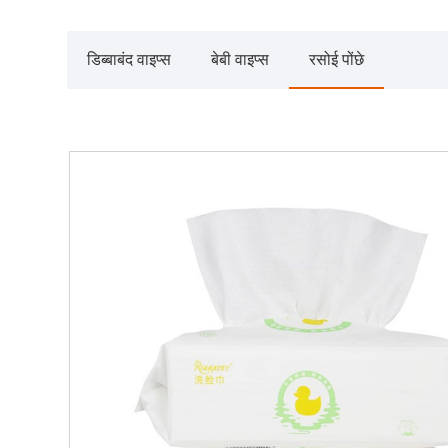
डिब्बाबंद वाइप्स
बेबी वाइप्स
रसोई पोंछे